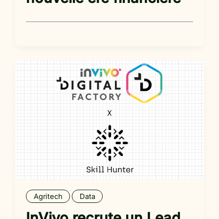
Agritech
Data
InVivo recrute un Lead