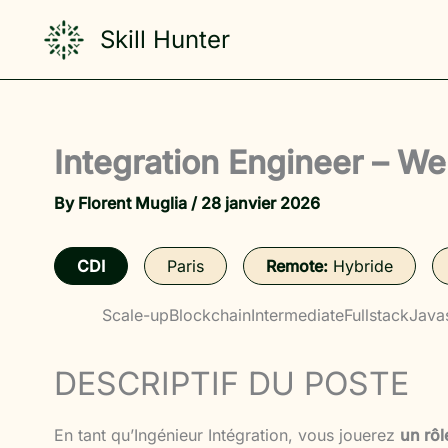
Skip
Skill Hunter
to
content
Integration Engineer – W
By
Florent Muglia
/
28 janvier 2026
CDI
Paris
Remote:
Hybride
Scale-up
Blockchain
Intermediate
Fullstack
Javas
DESCRIPTIF DU POSTE
En tant qu’Ingénieur Intégration, vous jouerez
un rôl