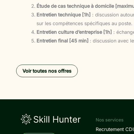
Étude de cas technique à domicile [maxim
Entretien technique [1h]
: discussion autour
sur les compétences spécifiques au poste.
Entretien culture d’entreprise [1h]
: échange
Entretien final [45 min]
: discussion avec l
Voir toutes nos offres
Nos services
Recrutement CDI