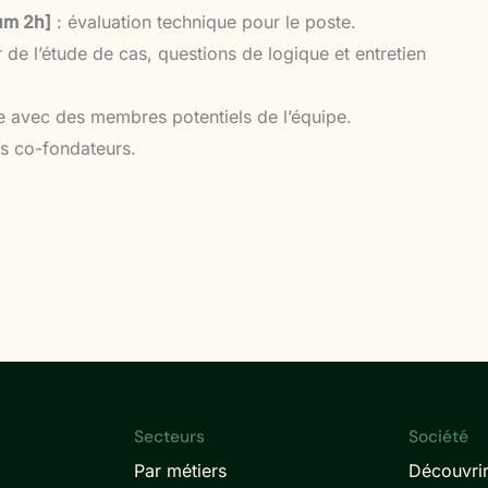
um 2h]
: évaluation technique pour le poste.
 de l’étude de cas, questions de logique et entretien
 avec des membres potentiels de l’équipe.
es co-fondateurs.
Secteurs
Société
Par métiers
Découvrir