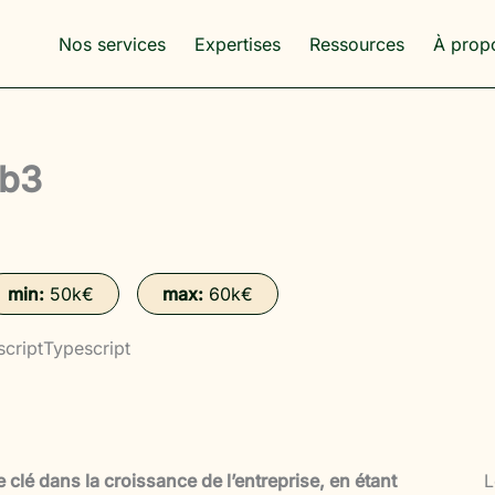
Nos services
Expertises
Ressources
À prop
eb3
min:
50k€
max:
60k€
cript
Typescript
e clé dans la croissance de l’entreprise, en étant
L