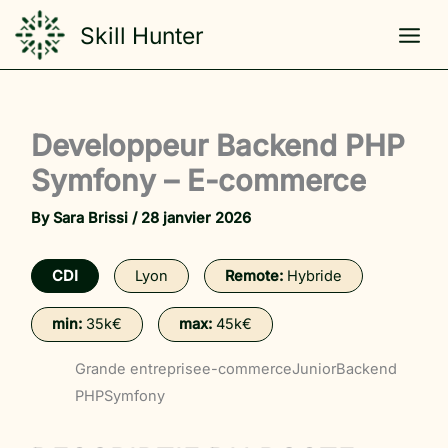
Skip
Skill Hunter
to
content
Developpeur Backend PHP
Symfony – E-commerce
By
Sara Brissi
/
28 janvier 2026
CDI
Lyon
Remote:
Hybride
min:
35k€
max:
45k€
Grande entreprise
e-commerce
Junior
Backend
PHP
Symfony