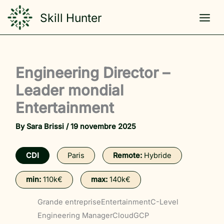
Skip
Skill Hunter
to
content
Engineering Director –
Leader mondial
Entertainment
By
Sara Brissi
/
19 novembre 2025
CDI
Paris
Remote:
Hybride
min:
110k€
max:
140k€
Grande entreprise
Entertainment
C-Level
Engineering Manager
Cloud
GCP