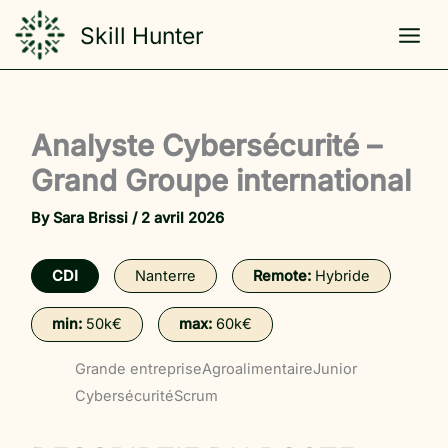
Skip
Skill Hunter
to
content
Analyste Cybersécurité –
Grand Groupe international
By
Sara Brissi
/
2 avril 2026
CDI
Nanterre
Remote:
Hybride
min:
50k€
max:
60k€
Grande entreprise
Agroalimentaire
Junior
Cybersécurité
Scrum